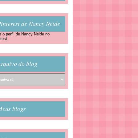
interest de Nancy Neide
F
e o perfil de Nancy Neide no
rest.
rquivo do blog
Meus blogs