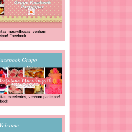
itas maravilhosas, venham
icipar! Facebook
Facebook Grupo
onfeitaria Vitrine
itas excelentes, venham participar!
book
Welcome