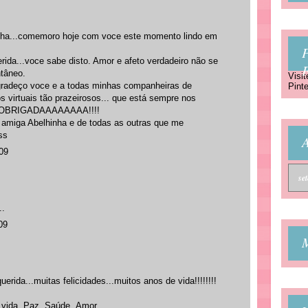
nha...comemoro hoje com voce este momento lindo em
P
ida...voce sabe disto. Amor e afeto verdadeiro não se
ntâneo.
Visit
agradeço voce e a todas minhas companheiras de
Pinte
s virtuais tão prazeirosos... que está sempre nos
TO OBRIGADAAAAAAAA!!!!
 amiga Abelhinha e de todas as outras que me
ss
A
009
..
09
erida...muitas felicidades...muitos anos de vida!!!!!!!!
 vida..Paz..Saúde..Amor..