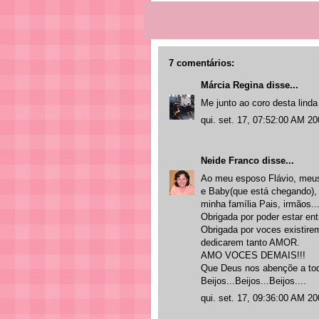
7 comentários:
Márcia Regina
disse...
Me junto ao coro desta li
qui. set. 17, 07:52:00 AM 2
Neide Franco
disse...
Ao meu esposo Flávio, meus 
e Baby(que está chegando), F
minha família Pais, irmãos..
Obrigada por poder estar ent
Obrigada por voces existire
dedicarem tanto AMOR.
AMO VOCES DEMAIS!!!
Que Deus nos abençõe a to
Beijos...Beijos...Beijos....
qui. set. 17, 09:36:00 AM 2