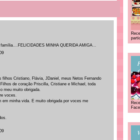
Rece
part
nda família....FELICIDADES MINHA QUERIDA AMIGA...
009
C
filhos Cristiano, Flávia, JDaniel, meus Netos Fernando
ilhos de coração Priscilla, Cristiane e Michael, toda
.o meu muito obrigada.
re voces.
m em minha vida. E muito obrigada por voces me
Rece
Face
dos.
009