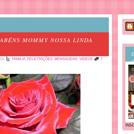
RABÉNS MOMMY NOSSA LINDA
009
FAMILIA
,
FELICITAÇÕES
,
MENSAGENS
,
VIDEOS
7
INS