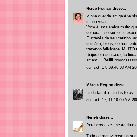
Neide Franco
disse...
Minha querida amiga Abelhi
minha vida.
Voce é uma amiga muito quer
compra....se sente...é expo
E através de seu carinho, 
culinária, blogs, de momento
trazendo felicidade. MUI
Beijos em seu coração linda
amam.....Beiiiiiijooooosssss
qui. set. 17, 09:40:00 AM 2
Márcia Regina
disse...
Linda família...lindas fotos...
qui. set. 17, 11:10:00 AM 20
Neneli
disse...
Parabéns a vc...nesta data qu
Tudo de maravilhoso na sua