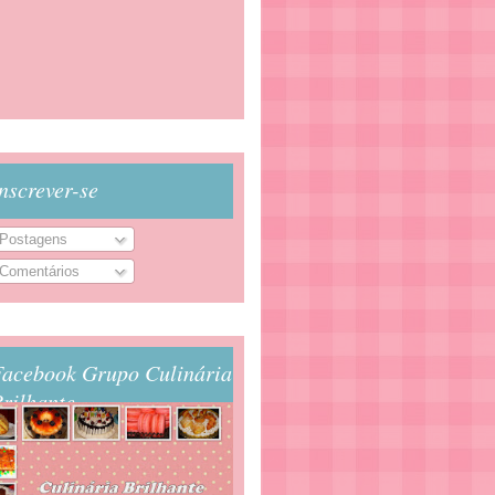
nscrever-se
Postagens
Comentários
Facebook Grupo Culinária
rilhante