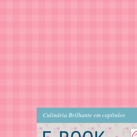
Culinária Brilhante em capítulos