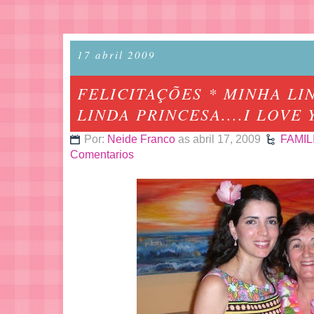
17 abril 2009
FELICITAÇÕES * MINHA LI
LINDA PRINCESA....I LOVE
Por:
Neide Franco
as abril 17, 2009
FAMIL
Comentarios