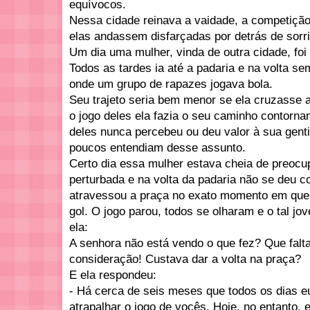
equívocos.
Nessa cidade reinava a vaidade, a competição
elas andassem disfarçadas por detrás de sorr
Um dia uma mulher, vinda de outra cidade, foi 
Todos as tardes ia até a padaria e na volta 
onde um grupo de rapazes jogava bola.
Seu trajeto seria bem menor se ela cruzasse 
o jogo deles ela fazia o seu caminho contorn
deles nunca percebeu ou deu valor à sua gent
poucos entendiam desse assunto.
Certo dia essa mulher estava cheia de preoc
perturbada e na volta da padaria não se deu 
atravessou a praça no exato momento em que
gol. O jogo parou, todos se olharam e o tal jo
ela:
A senhora não está vendo o que fez? Que falt
consideração! Custava dar a volta na praça?
E ela respondeu:
- Há cerca de seis meses que todos os dias eu
atrapalhar o jogo de vocês. Hoje, no entanto, 