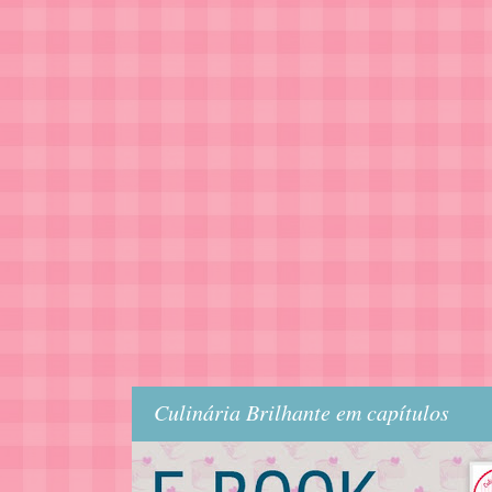
Culinária Brilhante em capítulos