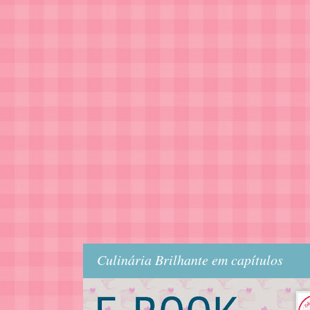
Culinária Brilhante em capítulos