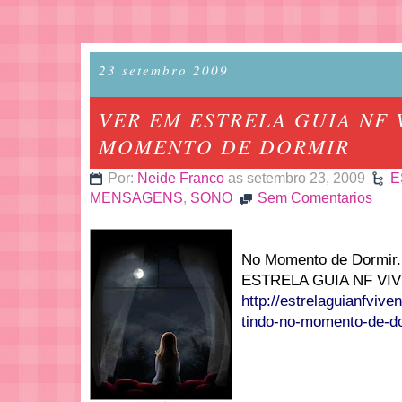
23 setembro 2009
VER EM ESTRELA GUIA NF 
MOMENTO DE DORMIR
Por:
Neide Franco
as setembro 23, 2009
E
MENSAGENS
,
SONO
Sem Comentarios
No Momento de Dormir.
ESTRELA GUIA NF VI
http://estrelaguianfvive
tindo-no-momento-de-do