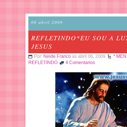
06 abril 2009
REFLETINDO*EU SOU A LU
JESUS
Por:
Neide Franco
as abril 06, 2009
* ME
REFLETINDO
4 Comentarios