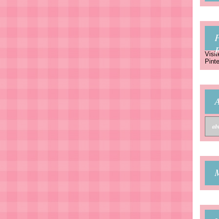
P
Visit
Pinte
A