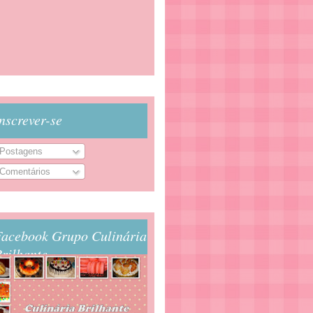
nscrever-se
Postagens
Comentários
Facebook Grupo Culinária
rilhante