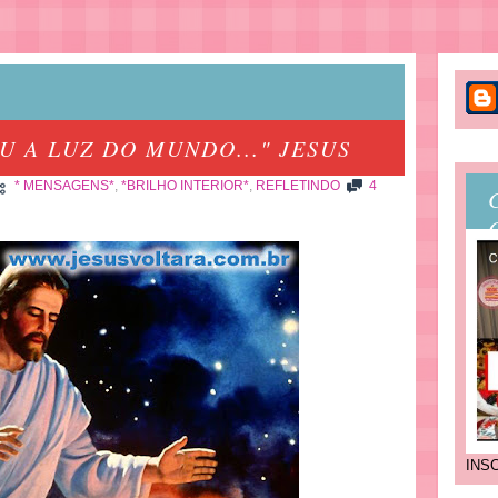
 A LUZ DO MUNDO..." JESUS
* MENSAGENS*
,
*BRILHO INTERIOR*
,
REFLETINDO
4
INS