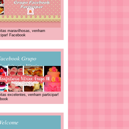
itas maravilhosas, venham
icipar! Facebook
Facebook Grupo
onfeitaria Vitrine
itas excelentes, venham participar!
book
Welcome