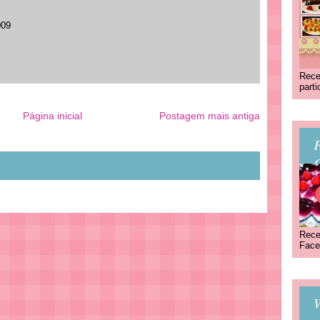
009
Rece
part
Página inicial
Postagem mais antiga
C
Rece
Face