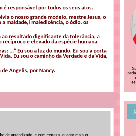
m é responsável por todos os seus atos.
lvia o nosso grande modelo, mestre Jesus, o
a maldade,l maledicência, o ódio, os
o resultado dignificante da tolerância, a
io recíproco e elevado da espécie humana.
ras: ...” Eu sou a luz do mundo, Eu sou a porta
 Vida, Eu sou o caminho da Verdade e da Vida,
So
 de Angelis, por Nancy.
peda
es
S
o de aprendizado, e com certeza, quanto mais eu