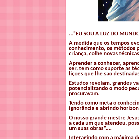
...”EU SOU A LUZ DO MUNDO.
A medida que os tempos evo
conhecimento, os métodos 
criança, colhe novas técnica
Aprender a conhecer, aprende
ser, tem como suporte as té
lições que lhe são destinada
Estudos revelam, grandes v
potencializando o modo pecu
procuravam.
Tendo como meta o conhecim
ignorância e
abrindo horizon
O nosso grande mestre Jesus
a cada um que atendeu, possi
um suas obras”....
Interagindo com a máxima 