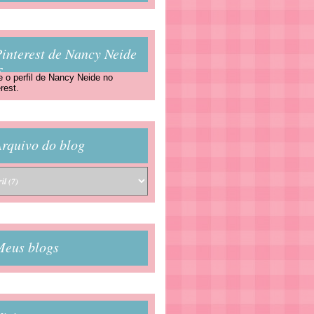
interest de Nancy Neide
F
e o perfil de Nancy Neide no
rest.
rquivo do blog
Meus blogs