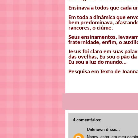
Ensinava a todos que cada u
Em toda a dinâmica que envo
bem predominava, afastando 
rancores, o ciúme.
Seus ensinamentos, levavam a
fraternidade, enfim, o auxíl
Jesus foi claro em suas palav
das ovelhas, Eu sou o pão da
Eu sou a luz do mundo...
Pesquisa em Texto de Joanna
4 comentários:
Unknown
disse...
Nancy, estou em meu caminh