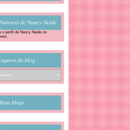
interest de Nancy Neide
F
e o perfil de Nancy Neide no
rest.
rquivo do blog
Meus blogs