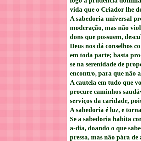
logo a prudência domina
vida que o Criador lhe d
A sabedoria universal p
moderação, mas não viole
dons que possuem, descub
Deus nos dá conselhos co
em toda parte; basta pro
se na serenidade de propó
encontro, para que não a
A cautela em tudo que vo
procure caminhos saudáv
serviços da caridade, poi
A sabedoria é luz, e tor
Se a sabedoria habita co
a-dia, doando o que sabe
pressa, mas não pára de 