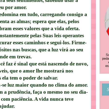
rá seus sentimentos, sabendo usar a
eu por amor.
redomina em tudo, carregando consigo a
nta as almas; espera que elas, pelos
ram esses valores que a vida oferta.
nstantemente pelas Suas leis operantes
curar esses caminhos e segui-los. Firme-
sitos nas buscas, que a luz virá ao seu
So
nde em trevas.
peda
cê faz é sinal que está nascendo de novo,
es
eis, que o amor lhe mostrará nos
s ela tem o poder de salvar.
na-se luz maior quando no clima do amor.
S
m a prudência, faça o mesmo no seu dia-
 com paciência. A vida nunca teve
ajudar.