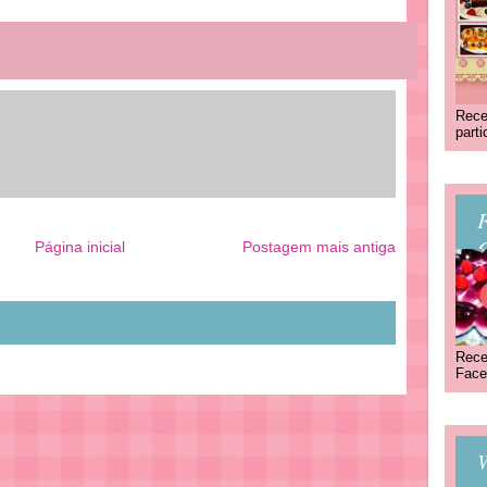
Rece
part
C
Página inicial
Postagem mais antiga
Rece
Face