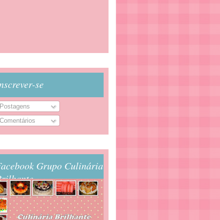
nscrever-se
Postagens
Comentários
Facebook Grupo Culinária
rilhante