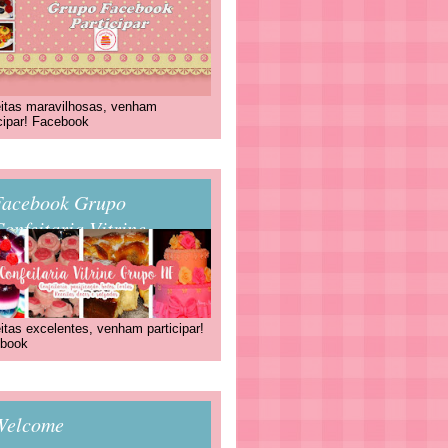
itas maravilhosas, venham
icipar! Facebook
Facebook Grupo
onfeitaria Vitrine
itas excelentes, venham participar!
book
Welcome