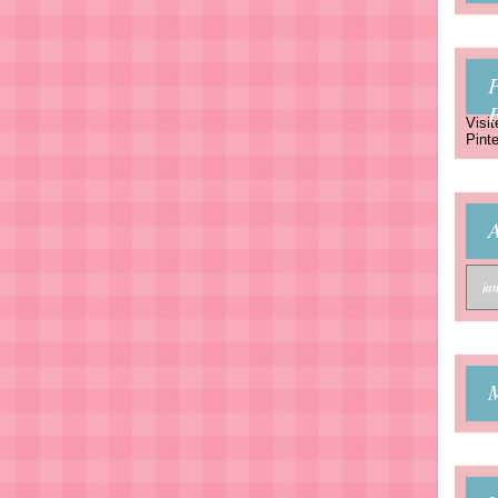
P
Visit
Pinte
A