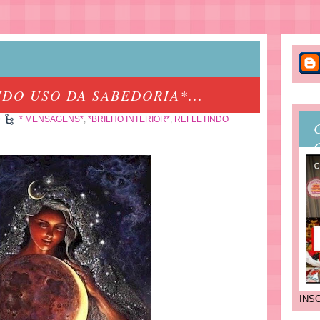
DO USO DA SABEDORIA*...
9
* MENSAGENS*
,
*BRILHO INTERIOR*
,
REFLETINDO
INS