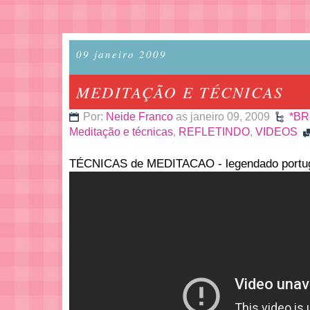
09 janeiro 2009
MEDITAÇÃO E TÉCNICAS
Por:
Neide Franco
as janeiro 09, 2009
*BR
Meditação e técnicas
,
REFLETINDO
,
VIDEOS
TÉCNICAS de MEDITACAO - legendado portu