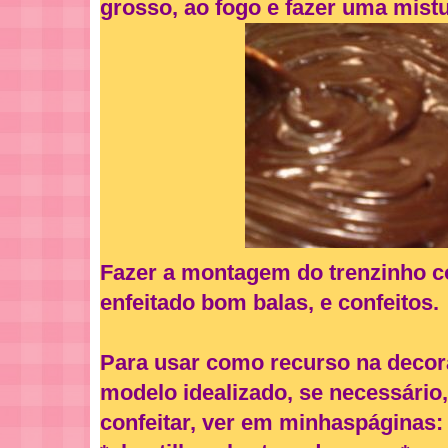
grosso, ao fogo e fazer uma mistu
Fazer a montagem do trenzinho c
enfeitado bom balas, e confeitos.
Para usar como recurso na decor
modelo idealizado, se necessári
confeitar, ver em minhaspáginas: