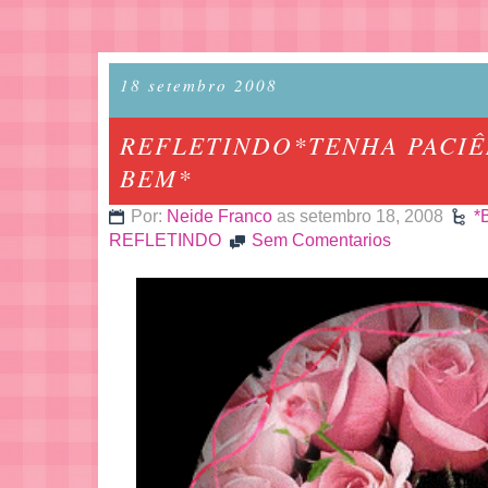
18 setembro 2008
REFLETINDO*TENHA PACIÊN
BEM*
Por:
Neide Franco
as setembro 18, 2008
*
REFLETINDO
Sem Comentarios