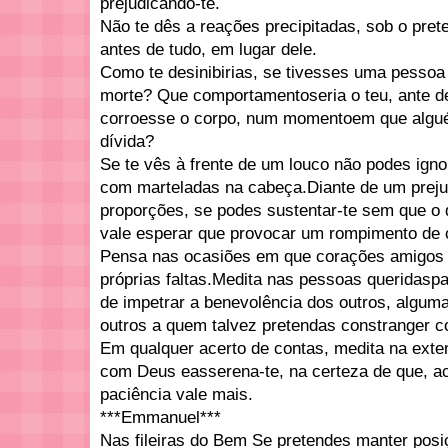
prejudicando-te.
Não te dês a reações precipitadas, sob o pretex
antes de tudo, em lugar dele.
Como te desinibirias, se tivesses uma pessoa
morte? Que comportamentoseria o teu, ante d
corroesse o corpo, num momentoem que algu
dívida?
Se te vês à frente de um louco não podes igno
com marteladas na cabeça.Diante de um preju
proporções, se podes sustentar-te sem que o 
vale esperar que provocar um rompimento de 
Pensa nas ocasiões em que corações amigos 
próprias faltas.Medita nas pessoas queridaspa
de impetrar a benevolência dos outros, algu
outros a quem talvez pretendas constranger c
Em qualquer acerto de contas, medita na exte
com Deus easserena-te, na certeza de que, ac
paciência vale mais.
***Emmanuel***
Nas fileiras do Bem Se pretendes manter posiç