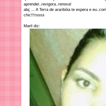
aprender..revigora..renova!
abç ... A Terra de araribóia te espera e eu..c
chic!!!rssss
Maril diz: