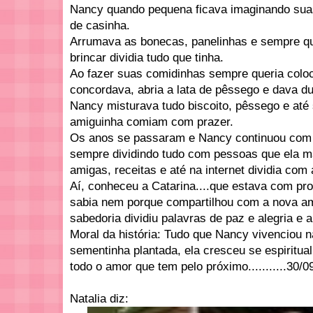
Nancy quando pequena ficava imaginando suas
de casinha.
Arrumava as bonecas, panelinhas e sempre q
brincar dividia tudo que tinha.
Ao fazer suas comidinhas sempre queria colo
concordava, abria a lata de pêssego e dava du
Nancy misturava tudo biscoito, pêssego e até 
amiguinha comiam com prazer.
Os anos se passaram e Nancy continuou com 
sempre dividindo tudo com pessoas que ela ma
amigas, receitas e até na internet dividia co
Aí, conheceu a Catarina....que estava com pr
sabia nem porque compartilhou com a nova am
sabedoria dividiu palavras de paz e alegria e 
Moral da história: Tudo que Nancy vivenciou n
sementinha plantada, ela cresceu se espiritual
todo o amor que tem pelo próximo...........30/0
Natalia diz: