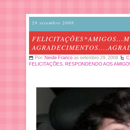
29 setembro 2008
FELICITAÇÕES*AMIGOS...
AGRADECIMENTOS....AGRAD
Por:
Neide Franco
as setembro 29, 2008
C
FELICITAÇÕES
,
RESPONDENDO AOS AMIGO