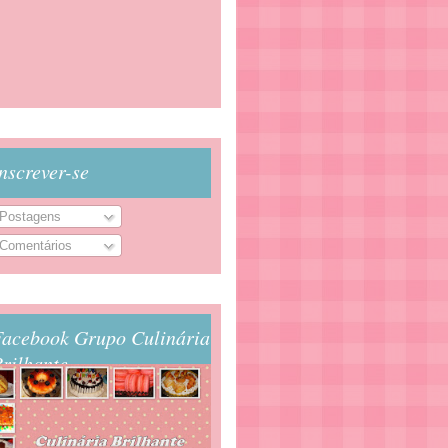
nscrever-se
Postagens
Comentários
Facebook Grupo Culinária
rilhante