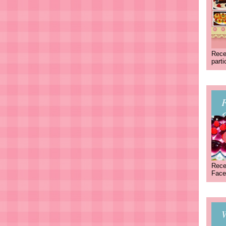
Rece
part
C
Rece
Face