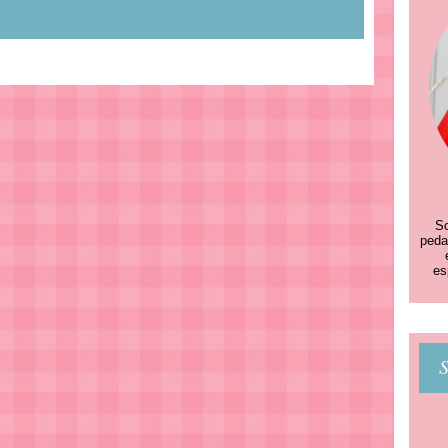
So
peda
es
S