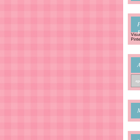
P
Visit
Pinte
A