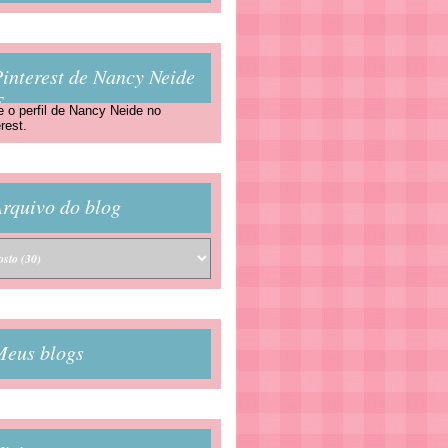
interest de Nancy Neide
F
e o perfil de Nancy Neide no
rest.
rquivo do blog
Meus blogs