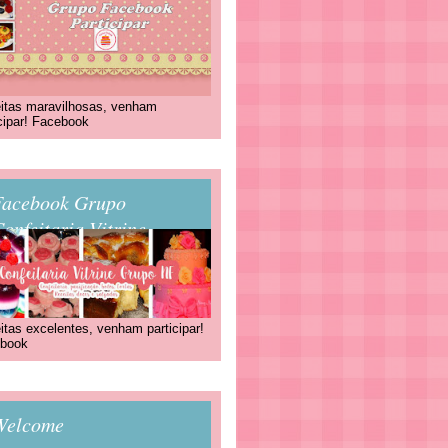
itas maravilhosas, venham
icipar! Facebook
Facebook Grupo
onfeitaria Vitrine
itas excelentes, venham participar!
book
Welcome