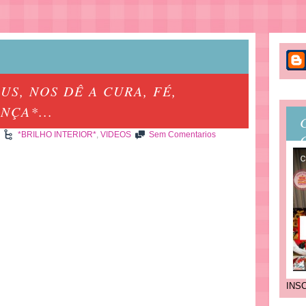
S, NOS DÊ A CURA, FÉ,
NÇA*...
*BRILHO INTERIOR*
,
VIDEOS
Sem Comentarios
INS