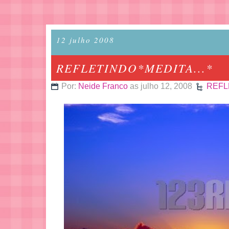
12 julho 2008
REFLETINDO*MEDITA...*
Por:
Neide Franco
as julho 12, 2008
REFL