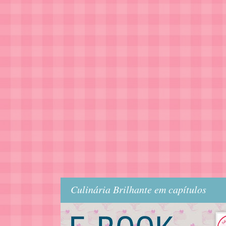
Culinária Brilhante em capítulos