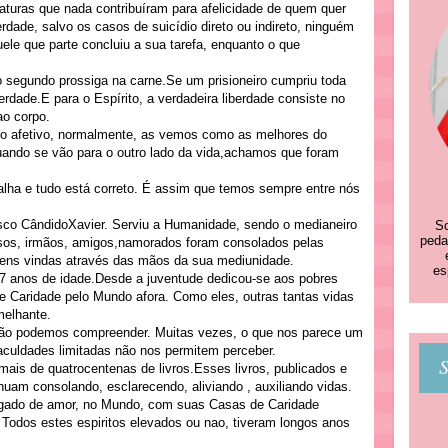
iaturas que nada contribuíram para afelicidade de quem quer
erdade, salvo os casos de suicídio direto ou indireto, ninguém
le que parte concluiu a sua tarefa, enquanto o que
 o segundo prossiga na carne.Se um prisioneiro cumpriu toda
erdade.E para o Espírito, a verdadeira liberdade consiste no
o corpo.
o afetivo, normalmente, as vemos como as melhores do
uando se vão para o outro lado da vida,achamos que foram
falha e tudo está correto. É assim que temos sempre entre nós
co CândidoXavier. Serviu a Humanidade, sendo o medianeiro
So
peda
osos, irmãos, amigos,namorados foram consolados pelas
ns vindas através das mãos da sua mediunidade.
es
7 anos de idade.Desde a juventude dedicou-se aos pobres
 Caridade pelo Mundo afora. Como eles, outras tantas vidas
elhante.
não podemos compreender. Muitas vezes, o que nos parece um
uldades limitadas não nos permitem perceber.
S
mais de quatrocentenas de livros.Esses livros, publicados e
nuam consolando, esclarecendo, aliviando , auxiliando vidas.
egado de amor, no Mundo, com suas Casas de Caridade
Todos estes espiritos elevados ou nao, tiveram longos anos