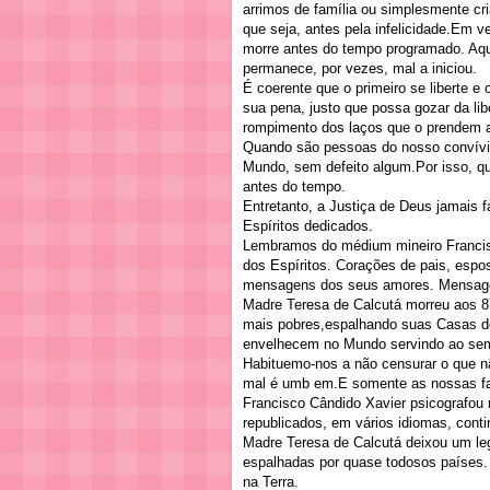
arrimos de família ou simplesmente cr
que seja, antes pela infelicidade.Em v
morre antes do tempo programado. Aque
permanece, por vezes, mal a iniciou.
É coerente que o primeiro se liberte e
sua pena, justo que possa gozar da lib
rompimento dos laços que o prendem a
Quando são pessoas do nosso convívi
Mundo, sem defeito algum.Por isso, q
antes do tempo.
Entretanto, a Justiça de Deus jamais 
Espíritos dedicados.
Lembramos do médium mineiro Francis
dos Espíritos. Corações de pais, esp
mensagens dos seus amores. Mensage
Madre Teresa de Calcutá morreu aos 8
mais pobres,espalhando suas Casas de
envelhecem no Mundo servindo ao sem
Habituemo-nos a não censurar o que 
mal é umb em.E somente as nossas fac
Francisco Cândido Xavier psicografou 
republicados, em vários idiomas, conti
Madre Teresa de Calcutá deixou um l
espalhadas por quase todosos países. 
na Terra.