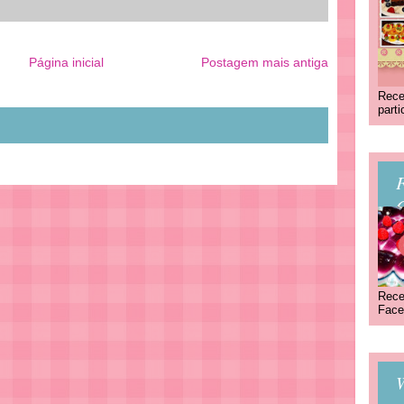
Página inicial
Postagem mais antiga
Rece
part
C
Rece
Face