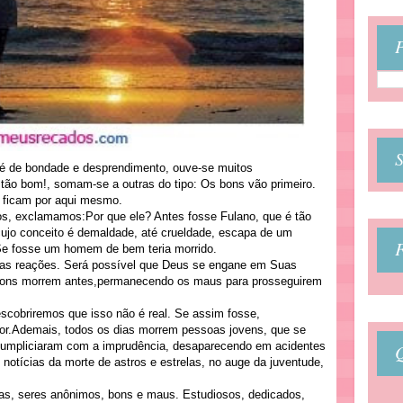
P
é de bondade e desprendimento, ouve-se muitos
tão bom!, somam-se a outras do tipo: Os bons vão primeiro.
 ficam por aqui mesmo.
s, exclamamos:Por que ele? Antes fosse Fulano, que é tão
ujo conceito é demaldade, até crueldade, escapa de um
 Se fosse um homem de bem teria morrido.
sas reações. Será possível que Deus se engane em Suas
 bons morrem antes,permanecendo os maus para prosseguirem
scobriremos que isso não é real. Se assim fosse,
or.Ademais, todos os dias morrem pessoas jovens, que se
acumpliciaram com a imprudência, desaparecendo em acidentes
notícias da morte de astros e estrelas, no auge da juventude,
ias, seres anônimos, bons e maus. Estudiosos, dedicados,