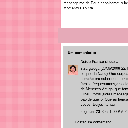
Mensageiros de Deus,espalharam o be
Momento Espírita.
Um comentário:
Neide Franco
disse...
ziza galega (23/06/2008 22:
oi querida Nancy.Que surpe
coração em saber que somos
familia frequentamos,a soci
de Menezes.Amiga; que famili
Olhei , fotos ,flores mensag
paõ de queijo. Que as benç
voces. Beijos .tchau.
seg. jun. 23, 07:51:00 PM 2
Postar um comentário