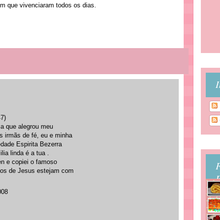
m que vivenciaram todos os dias.
I
47)
sa que alegrou meu
 irmãs de fé, eu e minha
edade Espirita Bezerra
a linda é a tua .
en e copiei o famoso
ãos de Jesus estejam com
B
008