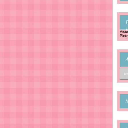
P
Visit
Pinte
A