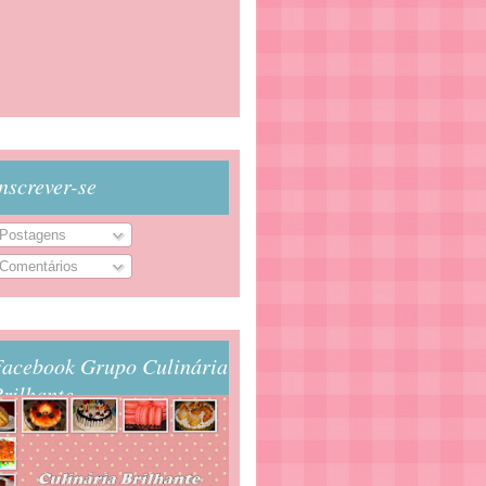
nscrever-se
Postagens
Comentários
Facebook Grupo Culinária
rilhante