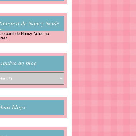
interest de Nancy Neide
F
e o perfil de Nancy Neide no
rest.
rquivo do blog
Meus blogs