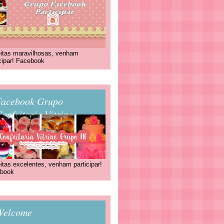
itas maravilhosas, venham
icipar! Facebook
Facebook Grupo
onfeitaria Vitrine
itas excelentes, venham participar!
book
Welcome