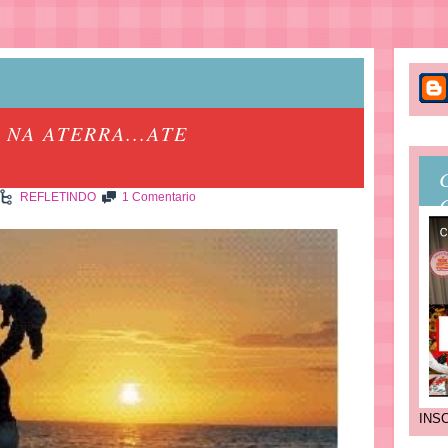
NA ATERRA...ATE
REFLETINDO
1 Comentario
INS