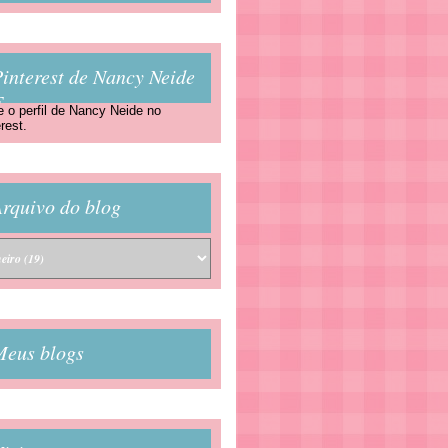
interest de Nancy Neide
F
e o perfil de Nancy Neide no
rest.
rquivo do blog
Meus blogs