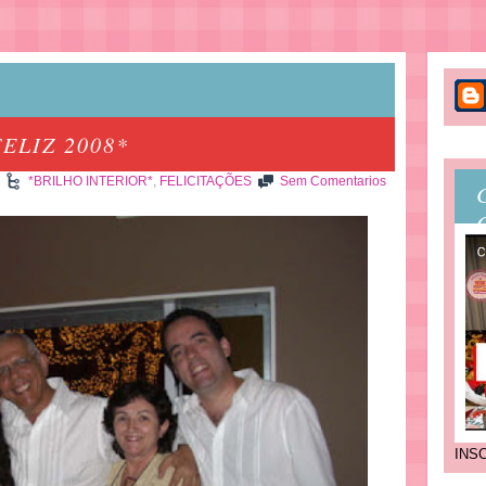
ELIZ 2008*
*BRILHO INTERIOR*
,
FELICITAÇÕES
Sem Comentarios
INS