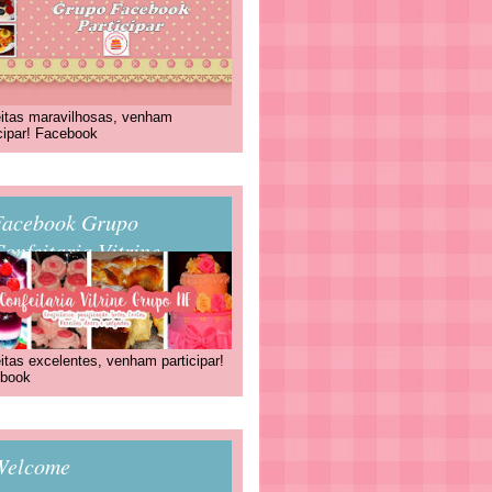
itas maravilhosas, venham
icipar! Facebook
Facebook Grupo
onfeitaria Vitrine
itas excelentes, venham participar!
book
Welcome