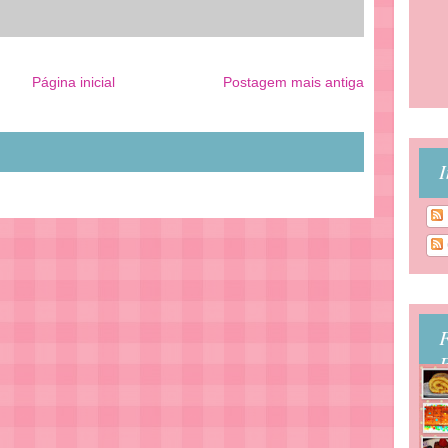
Página inicial
Postagem mais antiga
I
B