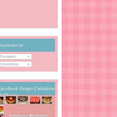
nscrever-se
Postagens
Comentários
Facebook Grupo Culinária
rilhante