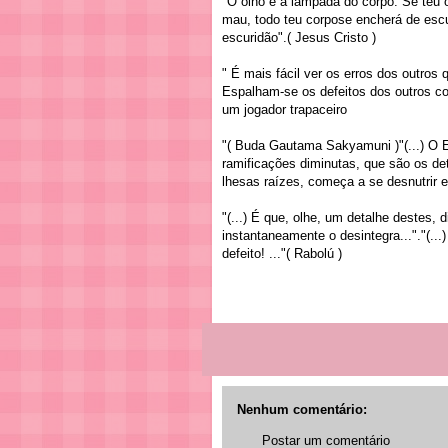
"O olho é a lâmpada do corpo. Se teu 
mau, todo teu corpose encherá de escu
escuridão".( Jesus Cristo )
" É mais fácil ver os erros dos outros q
Espalham-se os defeitos dos outros c
um jogador trapaceiro
"( Buda Gautama Sakyamuni )"(...) O E
ramificações diminutas, que são os de
lhesas raízes, começa a se desnutrir e 
"(...) É que, olhe, um detalhe destes,
instantaneamente o desintegra..."."(..
defeito! ..."( Rabolú )
Nenhum comentário:
Postar um comentário