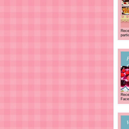
Rece
part
C
Rece
Face