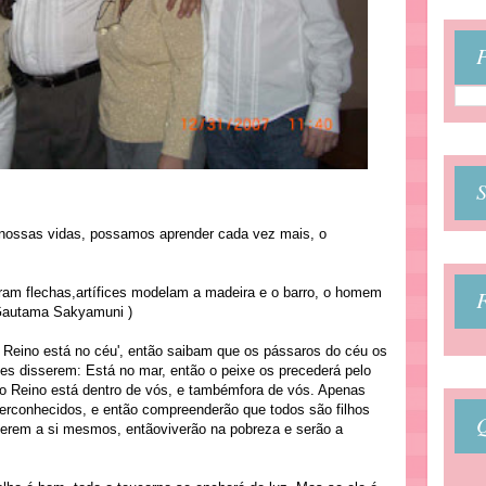
P
ossas vidas, possamos aprender cada vez mais, o
airam flechas,artífices modelam a madeira e o barro, o homem
Gautama Sakyamuni )
o Reino está no céu', então saibam que os pássaros do céu os
hes disserem: Está no mar, então o peixe os precederá pelo
 Reino está dentro de vós, e tambémfora de vós. Apenas
rconhecidos, e então compreenderão que todos são filhos
erem a si mesmos, entãoviverão na pobreza e serão a