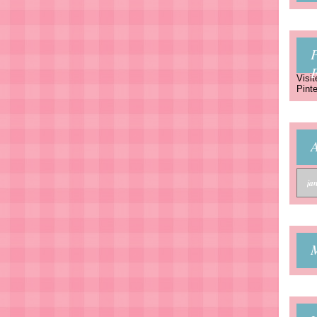
P
Visit
Pinte
A