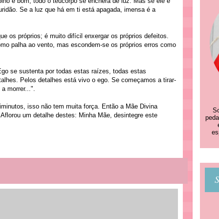
olho é bom, todo o teucorpo se encherá de luz. Mas se ele é
ridão. Se a luz que há em ti está apagada, imensa é a
ue os próprios; é muito difícil enxergar os próprios defeitos.
omo palha ao vento, mas escondem-se os próprios erros como
go se sustenta por todas estas raízes, todas estas
talhes. Pelos detalhes está vivo o ego. Se começamos a tirar-
a morrer...".
 diminutos, isso não tem muita força. Então a Mãe Divina
So
.) Aflorou um detalhe destes: Minha Mãe, desintegre este
peda
es
S