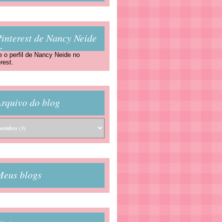
interest de Nancy Neide
F
e o perfil de Nancy Neide no
rest.
rquivo do blog
Meus blogs