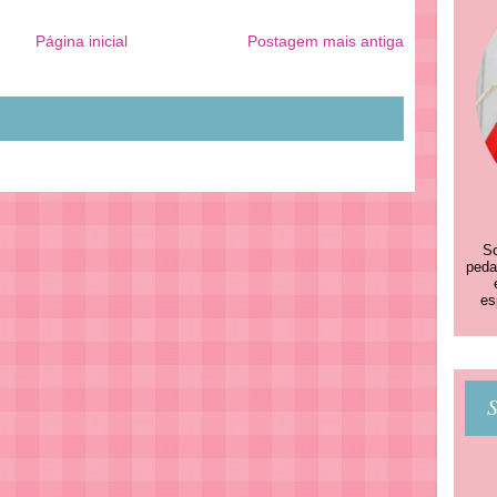
Página inicial
Postagem mais antiga
So
peda
es
S