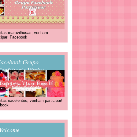
itas maravilhosas, venham
icipar! Facebook
Facebook Grupo
onfeitaria Vitrine
itas excelentes, venham participar!
book
Welcome