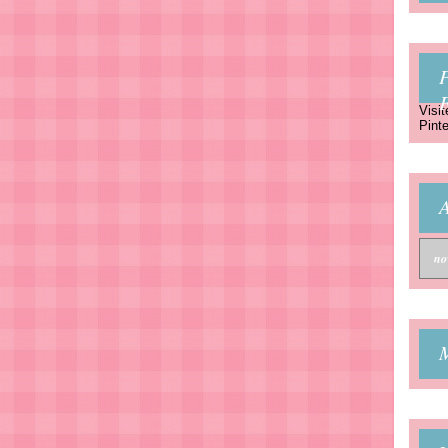
P
Visit
Pinte
A