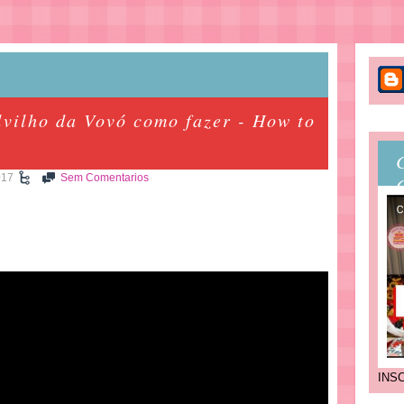
lvilho da Vovó como fazer - How to
017
Sem Comentarios
INS