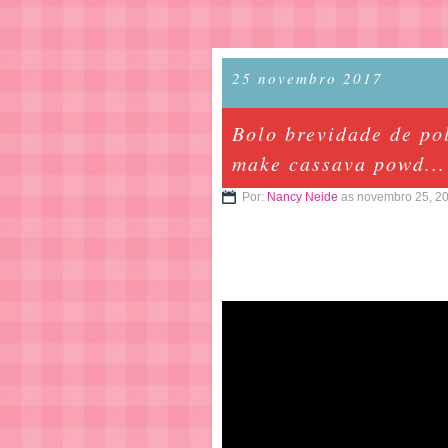
25 novembro 2017
Bolo brevidade de po
make cassava powd...
Por:
Nancy Neide
as novembro 25, 2