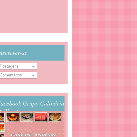
nscrever-se
Postagens
Comentários
Facebook Grupo Culinária
rilhante