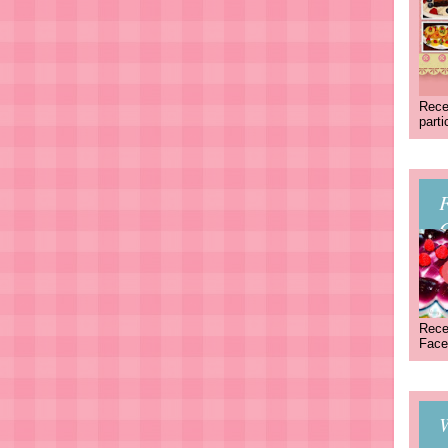
Rece
part
C
Rece
Face