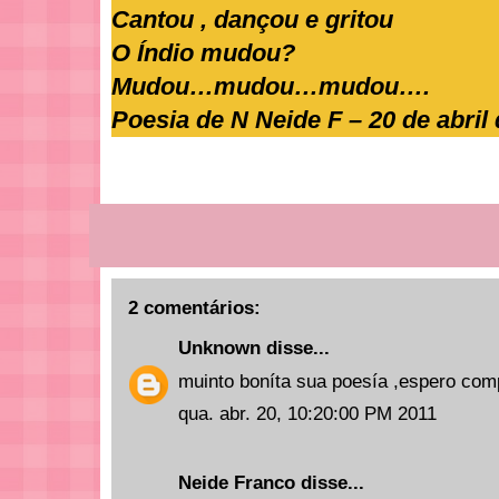
Cantou , dançou e gritou
O Índio mudou?
Mudou…mudou…mudou….
Poesia de N Neide F – 20 de abril 
2 comentários:
Unknown
disse...
muinto boníta sua poesía ,espero com
qua. abr. 20, 10:20:00 PM 2011
Neide Franco
disse...