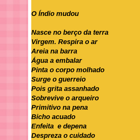
O Índio mudou
Nasce no berço da terra
Virgem. Respira o ar
Areia na barra
Água a embalar
Pinta o corpo molhado
Surge o guerreio
Pois grita assanhado
Sobrevive o arqueiro
Primitivo na pena
Bicho acuado
Enfeita e depena
Despreza o cuidado