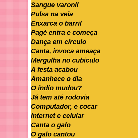
Sangue varonil
Pulsa na veia
Enxarca o barril
Pagé entra e começa
Dança em círculo
Canta, invoca ameaça
Mergulha no cubículo
A festa acabou
Amanhece o dia
O índio mudou?
Já tem até rodovia
Computador, e cocar
Internet e celular
Canta o galo
O galo cantou