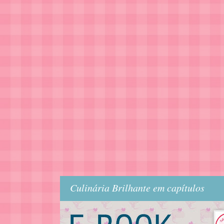
Culinária Brilhante em capítulos