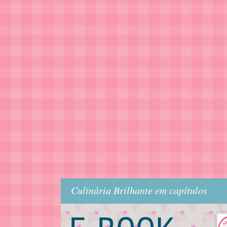
Culinária Brilhante em capítulos