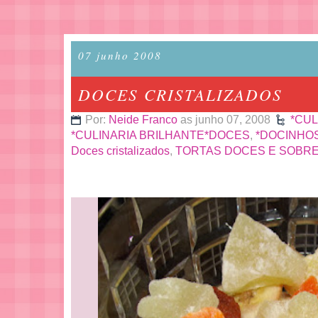
07 junho 2008
DOCES CRISTALIZADOS
Por:
Neide Franco
as junho 07, 2008
*CUL
*CULINARIA BRILHANTE*DOCES
,
*DOCINHOS
Doces cristalizados
,
TORTAS DOCES E SOBR