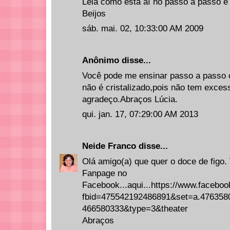
Leia como está aí no passo a passo e 
Beijos
sáb. mai. 02, 10:33:00 AM 2009
Anônimo disse...
Você pode me ensinar passo a passo c
não é cristalizado,pois não tem exces
agradeço.Abraços Lúcia.
qui. jan. 17, 07:29:00 AM 2013
Neide Franco
disse...
Olá amigo(a) que quer o doce de figo.
Fanpage no
Facebook...aqui...https://www.facebo
fbid=475542192486891&set=a.476358
466580333&type=3&theater
Abraços