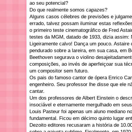
ao seu potencial?
Do que realmente somos capazes?
Alguns casos célebres de previsões e julgam
errado, talvez possam iluminar estas reflexõe
o primeiro teste cinematográfico de Fred Asta
testes da MGM, datado de 1933, dizia assim: 
Ligeiramente calvo! Dança um pouco. Astair
pendurado sobre a lareira, em sua casa, em Be
Beethoven segurava o violino desajeitadamente
composições, ao invés de aperfeiçoar sua técn
um compositor sem futuro.
Os pais do famoso cantor de ópera Enrico Car
engenheiro. Seu professor lhe disse que ele n
cantar.
Um dos professores de Albert Einstein o desc
insociável e eternamente mergulhado em seus
Louis Pasteur foi apenas um aluno mediano n
fundamental. Ficou em décimo quinto lugar en
Dezoito editores recusaram a história de 10.
sobre a gaivota sublime. Finalmente, em 1970,