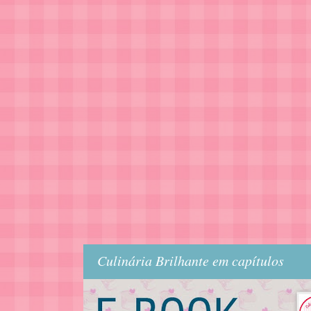
Culinária Brilhante em capítulos