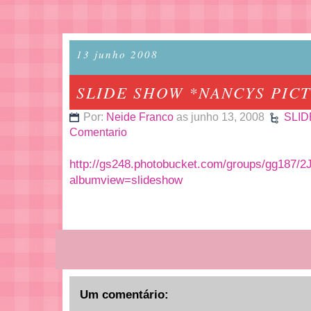
13 junho 2008
SLIDE SHOW *NANCYS PIC
Por:
Neide Franco
as junho 13, 2008
SLI
Comentario
http://gs248.photobucket.com/groups/gg187
albumview=slideshow
Um comentário: